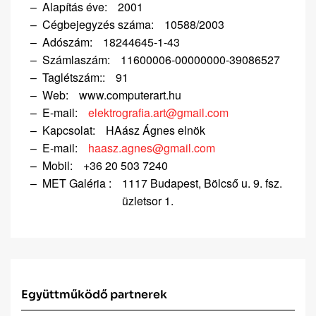
Alapítás éve:
2001
Cégbejegyzés száma:
10588/2003
Adószám:
18244645-1-43
Számlaszám:
11600006-00000000-39086527
Taglétszám::
91
Web:
www.computerart.hu
E-mail:
elektrografia.art@gmail.com
Kapcsolat:
HAász Ágnes elnök
E-mail:
haasz.agnes@gmail.com
Mobil:
+36 20 503 7240
MET Galéria :
1117 Budapest, Bölcső u. 9. fsz.
üzletsor 1.
Együttműködő partnerek