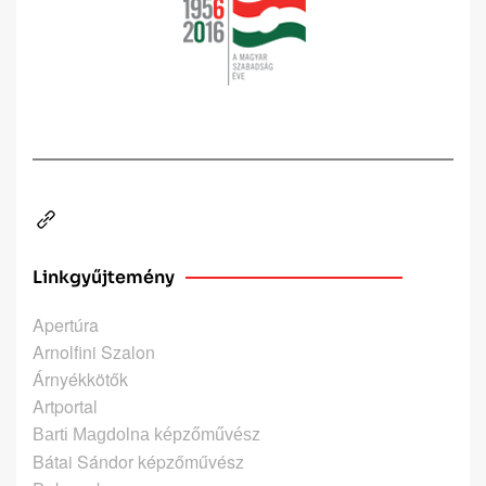
Linkgyűjtemény
Apertúra
Arnolfini Szalon
Árnyékkötők
Artportal
Barti Magdolna képzőművész
Bátai Sándor képzőművész