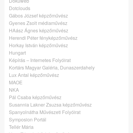
Dokuweb
Dotclouds
Gábos József képzőművész
Gyenes Zsolt médiaművész
HAász Ágnes képzőművész
Herendi Péter fényképzőművész
Horkay István képzőművész
Hungart
Képírás – Internetes Folyóirat
Kortárs Magyar Galéria, Dunaszerdahely
Lux Antal képzőművész
MAOE
NKA
Pál Csaba képzőművész
Susannia Lakner Zsuzsa képzőművész
Spanyolnátha Művészeti Folyóirat
Symposion Portál
Tellér Mária