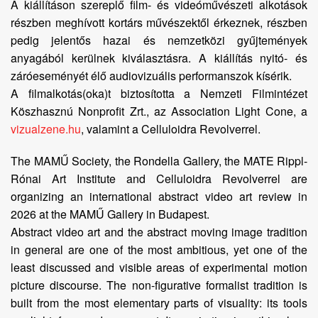
A kiállításon szereplő film- és videóművészeti alkotások
részben meghívott kortárs művészektől érkeznek, részben
pedig jelentős hazai és nemzetközi gyűjtemények
anyagából kerülnek kiválasztásra. A kiállítás nyitó- és
záróeseményét élő audiovizuális performanszok kísérik.
A filmalkotás(oka)t biztosította a Nemzeti Filmintézet
Köszhasznú Nonprofit Zrt., az Association Light Cone, a
vizualzene.hu
, valamint a Celluloidra Revolverrel.
The MAMŰ Society, the Rondella Gallery, the MATE Rippl-
Rónai Art Institute and Celluloidra Revolverrel are
organizing an international abstract video art review in
2026 at the MAMŰ Gallery in Budapest.
Abstract video art and the abstract moving image tradition
in general are one of the most ambitious, yet one of the
least discussed and visible areas of experimental motion
picture discourse. The non-figurative formalist tradition is
built from the most elementary parts of visuality: its tools