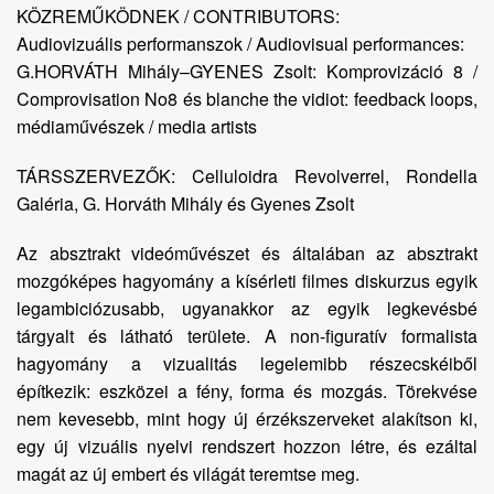
KÖZREMŰKÖDNEK / CONTRIBUTORS:
Audiovizuális performanszok / Audiovisual performances:
G.HORVÁTH Mihály–GYENES Zsolt: Komprovizáció 8 /
Comprovisation No8 és blanche the vidiot: feedback loops,
médiaművészek / media artists
TÁRSSZERVEZŐK: Celluloidra Revolverrel, Rondella
Galéria, G. Horváth Mihály és Gyenes Zsolt
Az absztrakt videóművészet és általában az absztrakt
mozgóképes hagyomány a kísérleti filmes diskurzus egyik
legambiciózusabb, ugyanakkor az egyik legkevésbé
tárgyalt és látható területe. A non-figuratív formalista
hagyomány a vizualitás legelemibb részecskéiből
építkezik: eszközei a fény, forma és mozgás. Törekvése
nem kevesebb, mint hogy új érzékszerveket alakítson ki,
egy új vizuális nyelvi rendszert hozzon létre, és ezáltal
magát az új embert és világát teremtse meg.