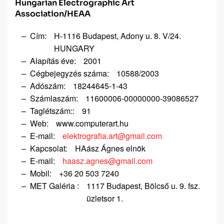
Hungarian Electrographic Art
Association/HEAA
Cím:
H-1116 Budapest, Adony u. 8. V/24.
HUNGARY
Alapítás éve:
2001
Cégbejegyzés száma:
10588/2003
Adószám:
18244645-1-43
Számlaszám:
11600006-00000000-39086527
Taglétszám::
91
Web:
www.computerart.hu
E-mail:
elektrografia.art@gmail.com
Kapcsolat:
HAász Ágnes elnök
E-mail:
haasz.agnes@gmail.com
Mobil:
+36 20 503 7240
MET Galéria :
1117 Budapest, Bölcső u. 9. fsz.
üzletsor 1.