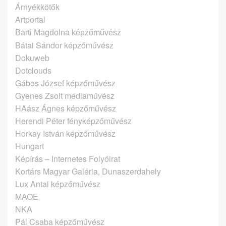
Árnyékkötők
Artportal
Barti Magdolna képzőművész
Bátai Sándor képzőművész
Dokuweb
Dotclouds
Gábos József képzőművész
Gyenes Zsolt médiaművész
HAász Ágnes képzőművész
Herendi Péter fényképzőművész
Horkay István képzőművész
Hungart
Képírás – Internetes Folyóirat
Kortárs Magyar Galéria, Dunaszerdahely
Lux Antal képzőművész
MAOE
NKA
Pál Csaba képzőművész