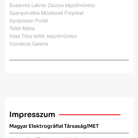
Susannia Lakner Zsuzsa képzőművész
Spanyolnátha Művészeti Folyóirat
Symposion Portál
Tellér Mária
Vass Tibor költő, képzőművész
Vízivárosi Galéria
Impresszum
Magyar Elektrográfiai Társaság/MET