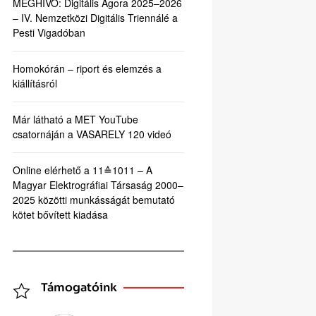
MEGHÍVÓ: Digitális Agora 2025–2026
– IV. Nemzetközi Digitális Triennálé a
Pesti Vigadóban
Homokórán – riport és elemzés a
kiállításról
Már látható a MET YouTube
csatornáján a VASARELY 120 videó
Online elérhető a 11≙1011 – A
Magyar Elektrográfiai Társaság 2000–
2025 közötti munkásságát bemutató
kötet bővített kiadása
Támogatóink