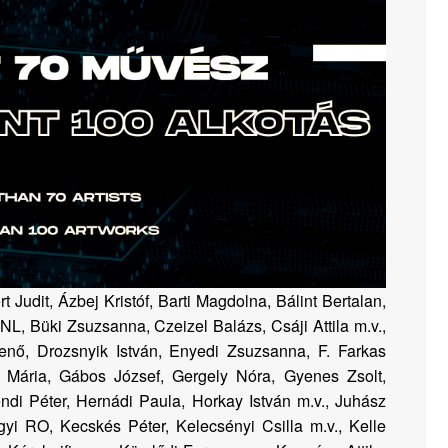
rt Judit, Ázbej Kristóf, Barti Magdolna, Bálint Bertalan,
NL, Büki Zsuzsanna, Czeizel Balázs, Csáji Attila m.v.,
enő, Drozsnyik István, Enyedi Zsuzsanna, F. Farkas
 Mária, Gábos József, Gergely Nóra, Gyenes Zsolt,
ndi Péter, Hernádi Paula, Horkay István m.v., Juhász
gyi RO, Kecskés Péter, Kelecsényi Csilla m.v., Kelle