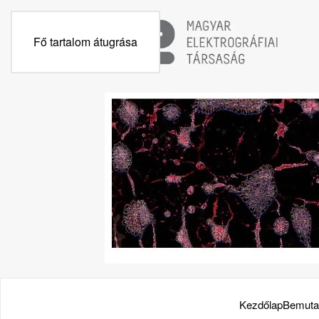
Fő tartalom átugrása
Kezdőlap
Bemuta