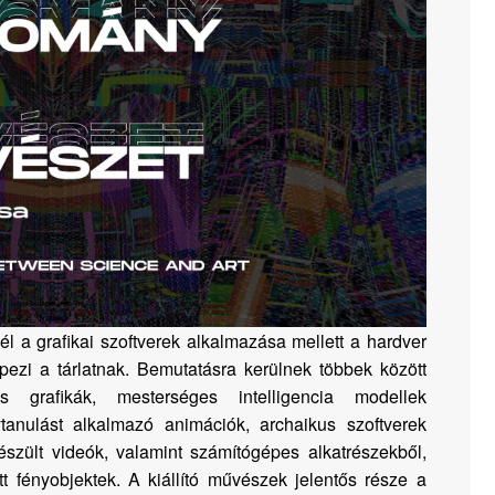
 a grafikai szoftverek alkalmazása mellett a hardver
pezi a tárlatnak. Bemutatásra kerülnek többek között
 grafikák, mesterséges intelligencia modellek
tanulást alkalmazó animációk, archaikus szoftverek
észült videók, valamint számítógépes alkatrészekből,
tt fényobjektek. A kiállító művészek jelentős része a