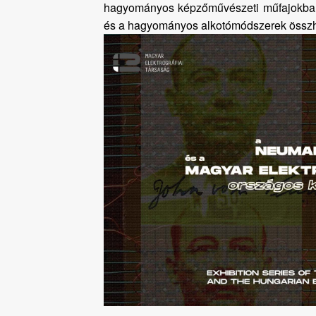
hagyományos képzőművészeti műfajokban is 
és a hagyományos alkotómódszerek összha