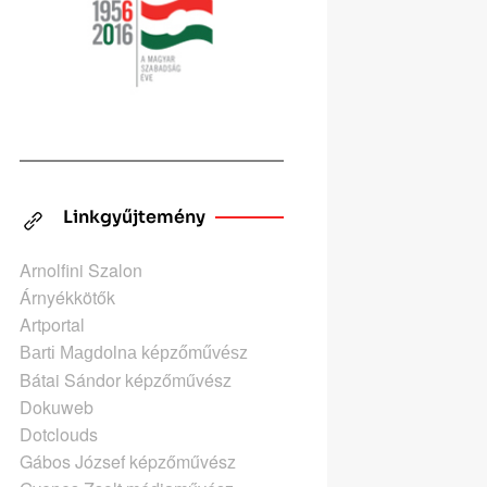
Linkgyűjtemény
Arnolfini Szalon
Árnyékkötők
Artportal
Barti Magdolna képzőművész
Bátai Sándor képzőművész
Dokuweb
Dotclouds
Gábos József képzőművész