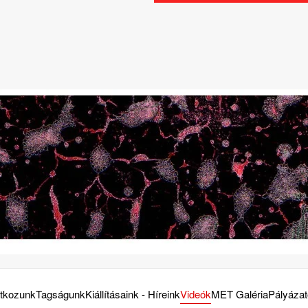
tkozunk
Tagságunk
Kiállításaink - Híreink
Videók
MET Galéria
Pályáza