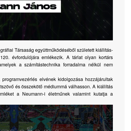
áfiai Társaság együttműködéséből született kiállítás-
0. évfordulójára emlékezik. A tárlat olyan kortárs
amelyek a számítástechnika forradalma nélkül nem
a programvezérlés elvének kidolgozása hozzájárultak
átszövő és összekötő médiummá válhasson. A kiállítás
 emléket a Neumann-i életműnek valamint kutatja a