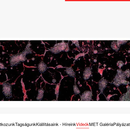
tkozunk
Tagságunk
Kiállításaink - Híreink
Videók
MET Galéria
Pályáza