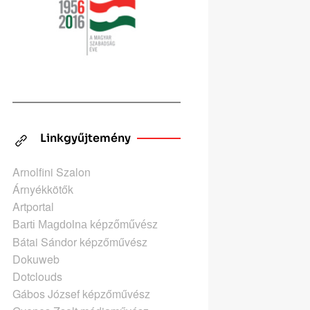
Linkgyűjtemény
Arnolfini Szalon
Árnyékkötők
Artportal
Barti Magdolna képzőművész
Bátai Sándor képzőművész
Dokuweb
Dotclouds
Gábos József képzőművész