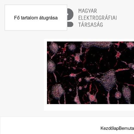
Fő tartalom átugrása
Kezdőlap
Bemuta