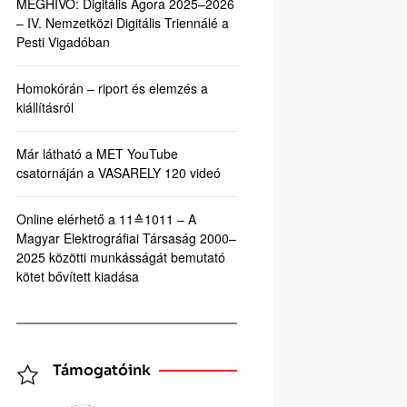
MEGHÍVÓ: Digitális Agora 2025–2026
– IV. Nemzetközi Digitális Triennálé a
Pesti Vigadóban
Homokórán – riport és elemzés a
kiállításról
Már látható a MET YouTube
csatornáján a VASARELY 120 videó
Online elérhető a 11≙1011 – A
Magyar Elektrográfiai Társaság 2000–
2025 közötti munkásságát bemutató
kötet bővített kiadása
Támogatóink