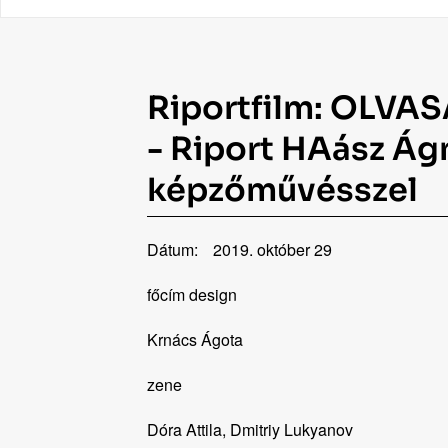
Riportfilm: OLV
- Riport HAász Á
képzőművésszel
Dátum:
2019. október 29
főcím design
Krnács Ágota
zene
Dóra Attila, Dmitriy Lukyanov