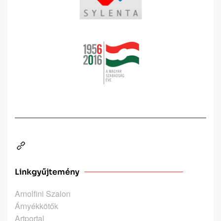
Linkgyűjtemény
Arnolfini Szalon
Árnyékkötők
Artportal