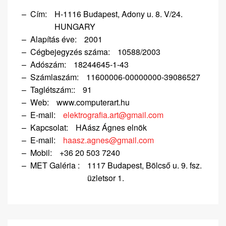
Cím:
H-1116 Budapest, Adony u. 8. V/24.
HUNGARY
Alapítás éve:
2001
Cégbejegyzés száma:
10588/2003
Adószám:
18244645-1-43
Számlaszám:
11600006-00000000-39086527
Taglétszám::
91
Web:
www.computerart.hu
E-mail:
elektrografia.art@gmail.com
Kapcsolat:
HAász Ágnes elnök
E-mail:
haasz.agnes@gmail.com
Mobil:
+36 20 503 7240
MET Galéria :
1117 Budapest, Bölcső u. 9. fsz.
üzletsor 1.