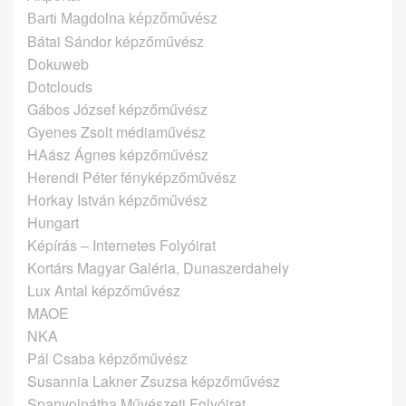
Barti Magdolna képzőművész
Bátai Sándor képzőművész
Dokuweb
Dotclouds
Gábos József képzőművész
Gyenes Zsolt médiaművész
HAász Ágnes képzőművész
Herendi Péter fényképzőművész
Horkay István képzőművész
Hungart
Képírás – Internetes Folyóirat
Kortárs Magyar Galéria, Dunaszerdahely
Lux Antal képzőművész
MAOE
NKA
Pál Csaba képzőművész
Susannia Lakner Zsuzsa képzőművész
Spanyolnátha Művészeti Folyóirat