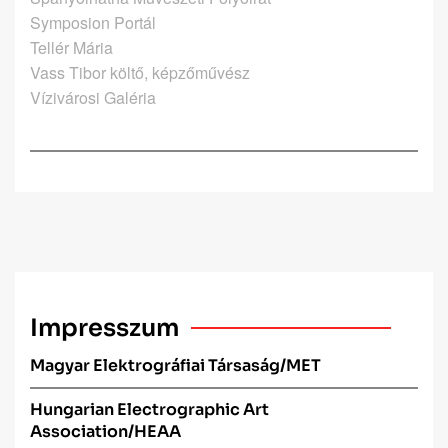
Symposion Portál
Tellér Mária
Vass Tibor költő, képzőművész
Vízivárosi Galéria
Impresszum
Magyar Elektrográfiai Társaság/MET
Hungarian Electrographic Art
Association/HEAA