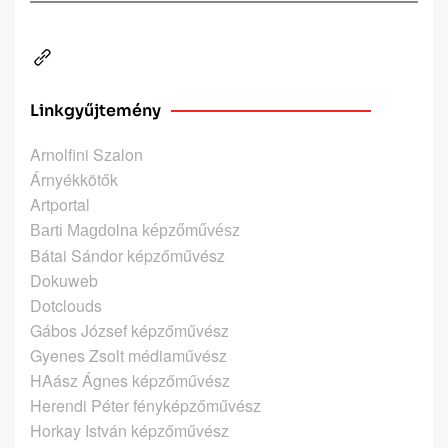
Linkgyűjtemény
Arnolfini Szalon
Árnyékkötők
Artportal
Barti Magdolna képzőművész
Bátai Sándor képzőművész
Dokuweb
Dotclouds
Gábos József képzőművész
Gyenes Zsolt médiaművész
HAász Ágnes képzőművész
Herendi Péter fényképzőművész
Horkay István képzőművész