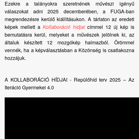
Ezekre a talányokra szeretnének művészi igényű
válaszokat adni 2025 decemberében, a FUGA-ban
megrendezésre kerülő kiállításukon. A tárlaton az eredeti
képek mellett a
Kollaboráció hídjai
címmel 12 új kép is
bemutatásra kerül, melyeket a művészek jelölnek ki, az
általuk készített 12 mozgókép halmazból. Örömmel
vennék, ha a képválasztásban a Közönség is csatlakozna
hozzájuk.
A KOLLABORÁCIÓ HÍDJAI - Repülőhíd terv 2025 – Az
Iteráció Gyermekei 4.0