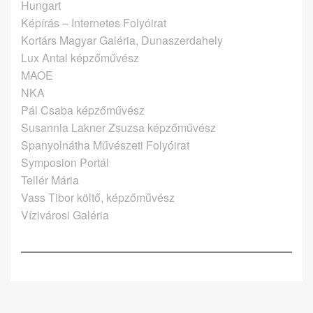
Hungart
Képírás – Internetes Folyóirat
Kortárs Magyar Galéria, Dunaszerdahely
Lux Antal képzőművész
MAOE
NKA
Pál Csaba képzőművész
Susannia Lakner Zsuzsa képzőművész
Spanyolnátha Művészeti Folyóirat
Symposion Portál
Tellér Mária
Vass Tibor költő, képzőművész
Vízivárosi Galéria