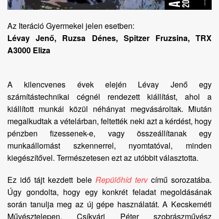
Az Iteráció Gyermekei jelen esetben:
Lévay Jenő, Ruzsa Dénes, Spitzer Fruzsina, TRX
A3000 Eliza
A kilencvenes évek elején Lévay Jenő egy
számítástechnikai cégnél rendezett kiállítást, ahol a
kiállított munkái közül néhányat megvásároltak. Miután
megalkudtak a vételárban, feltették neki azt a kérdést, hogy
pénzben fizessenek-e, vagy összeállítanak egy
munkaállomást szkennerrel, nyomtatóval, minden
kiegészítővel. Természetesen ezt az utóbbit választotta.
Ez idő tájt kezdett bele
Repülőhíd terv
című sorozatába.
Úgy gondolta, hogy egy konkrét feladat megoldásának
során tanulja meg az új gépe használatát. A Kecskeméti
Művésztelepen, Csíkvári Péter szobrászművész