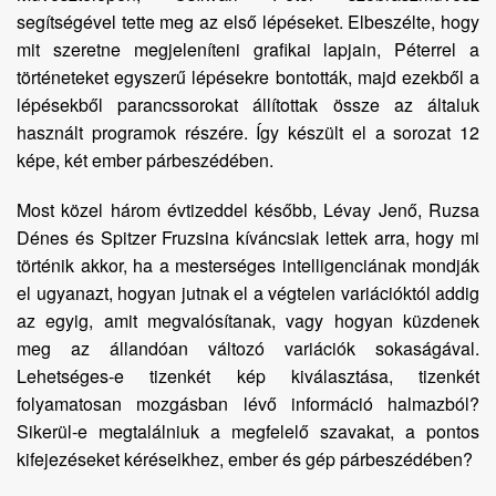
segítségével tette meg az első lépéseket. Elbeszélte, hogy
mit szeretne megjeleníteni grafikai lapjain, Péterrel a
történeteket egyszerű lépésekre bontották, majd ezekből a
lépésekből parancssorokat állítottak össze az általuk
használt programok részére. Így készült el a sorozat 12
képe, két ember párbeszédében.
Most közel három évtizeddel később, Lévay Jenő, Ruzsa
Dénes és Spitzer Fruzsina kíváncsiak lettek arra, hogy mi
történik akkor, ha a mesterséges intelligenciának mondják
el ugyanazt, hogyan jutnak el a végtelen variációktól addig
az egyig, amit megvalósítanak, vagy hogyan küzdenek
meg az állandóan változó variációk sokaságával.
Lehetséges-e tizenkét kép kiválasztása, tizenkét
folyamatosan mozgásban lévő információ halmazból?
Sikerül-e megtalálniuk a megfelelő szavakat, a pontos
kifejezéseket kéréseikhez, ember és gép párbeszédében?