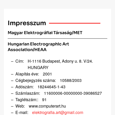
Impresszum
Magyar Elektrográfiai Társaság/MET
Hungarian Electrographic Art
Association/HEAA
Cím:
H-1116 Budapest, Adony u. 8. V/24.
HUNGARY
Alapítás éve:
2001
Cégbejegyzés száma:
10588/2003
Adószám:
18244645-1-43
Számlaszám:
11600006-00000000-39086527
Taglétszám::
91
Web:
www.computerart.hu
E-mail:
elektrografia.art@gmail.com