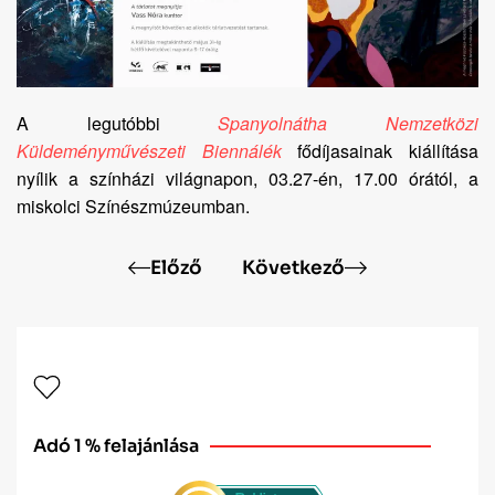
A legutóbbi
Spanyolnátha Nemzetközi
Küldeményművészeti Biennálék
fődíjasainak kiállítása
nyílik a színházi világnapon, 03.27-én, 17.00 órától, a
miskolci Színészmúzeumban.
Előző
Következő
Adó 1 % felajánlása