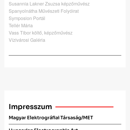
Susannia Lakner Zsuzsa képzőművész
Spanyolnátha Művészeti Folyóirat
Symposion Portál
Tellér Mária
Vass Tibor költő, képzőművész
Vízivárosi Galéria
Impresszum
Magyar Elektrográfiai Társaság/MET