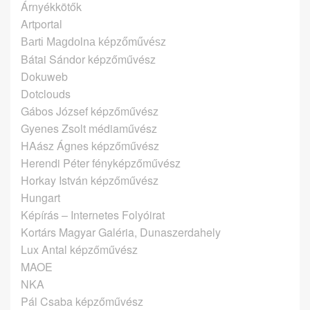
Árnyékkötők
Artportal
Barti Magdolna képzőművész
Bátai Sándor képzőművész
Dokuweb
Dotclouds
Gábos József képzőművész
Gyenes Zsolt médiaművész
HAász Ágnes képzőművész
Herendi Péter fényképzőművész
Horkay István képzőművész
Hungart
Képírás – Internetes Folyóirat
Kortárs Magyar Galéria, Dunaszerdahely
Lux Antal képzőművész
MAOE
NKA
Pál Csaba képzőművész