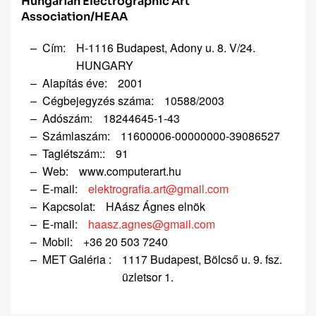
Hungarian Electrographic Art
Association/HEAA
Cím:
H-1116 Budapest, Adony u. 8. V/24.
HUNGARY
Alapítás éve:
2001
Cégbejegyzés száma:
10588/2003
Adószám:
18244645-1-43
Számlaszám:
11600006-00000000-39086527
Taglétszám::
91
Web:
www.computerart.hu
E-mail:
elektrografia.art@gmail.com
Kapcsolat:
HAász Ágnes elnök
E-mail:
haasz.agnes@gmail.com
Mobil:
+36 20 503 7240
MET Galéria :
1117 Budapest, Bölcső u. 9. fsz.
üzletsor 1.